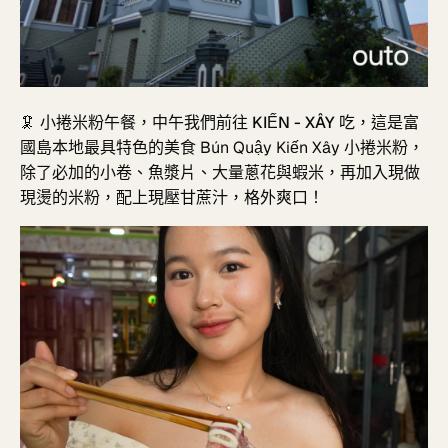
🦑
小捲米粉午餐，中午我們前往
KIẾN - XÂY
吃
，這是富
國島本地最具特色的美食
Bún Quậy Kiến Xây
小捲米粉，
除了必加的小卷、魚漿片、大量蔥花與蝦米，再加入現做
現燙的米粉，配上現壓甘蔗汁，格外爽口！