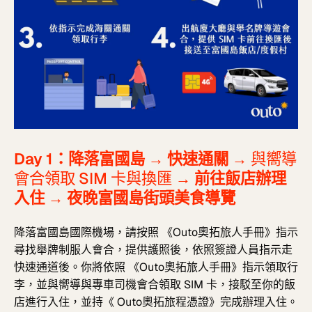
Day 1：降落富國島
→
快速通關
→ 與嚮導
會合領取 SIM 卡與換匯
→
前往飯店辦理
入住
→
夜晚富國島街頭美食導覽
降落富國島國際機場，請按照
《Outo奧拓旅人手冊》指示
尋找舉牌制服人會合，提供護照後，依照簽證人員指示走
快速通道後。你將依照
《Outo奧拓旅人手冊》指示領取行
李，並與嚮導與專車司機會合領取 SIM 卡，接駁至你的飯
店進行入住，並持《 Outo奧拓旅程憑證》完成辦理入住。