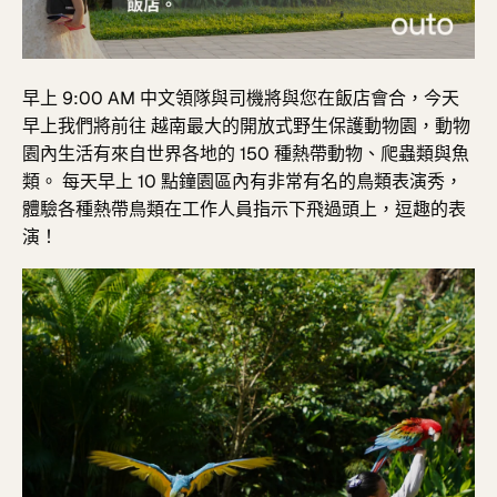
早上
9:00 AM
中文領隊與司機將與您在飯店會合，今天
早上我們將前往
越南最大的開放式野生保護動物園，動物
園內生活有來自世界各地的 150 種熱帶動物、爬蟲類與魚
類。 每天
早上 10 點鐘園區內有非常有名的鳥類表演秀，
體驗各種熱帶鳥類在工作人員指示下飛過頭上，逗趣的表
演！