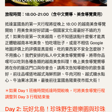
旅程時間：18:00-21:00（含中文嚮導、美食導覽費用）
抵達富國島的第一天行程將從晚上 18:00 的越南美食導覽
開始！用美食來好好認識一個國家文化是最好不過的方
式！如果你是第一次來越南，也不知道該點什麼餐才能真
正體驗越南本地美食、怕吃壞肚子，或是不相信 Google
地圖評價上的評價是真是假，吃的東西安不安全怎麼辦？
不用擔心！我們安排的私人中文美食導覽嚮導，將帶你品
嚐
可以吃到各種各類的越南美食料理！
晚上美食導覽嚮導
將在你的飯店門口與你會合，請再次告知導遊你的飲食喜
好，前往品嚐道地越式海鮮煎餅、牛肉河粉、越式糖水點
心、牛油果冰淇淋，最後前往富國島陽東夜市逛大街！
＊如果 Day 1 班機時間抵達時間較晚，可將美食導覽行程
調整到 Day 3 行程結束後
Day 2: 玩好北島！珍珠野生遊樂園與珍珠