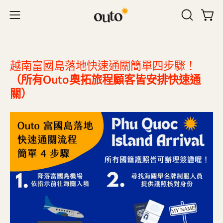
跳
至
內
容
越南富國島落地快速通關簡單四步驟！
（所有Outo奧拓旅程顧客皆安排快速通
關）