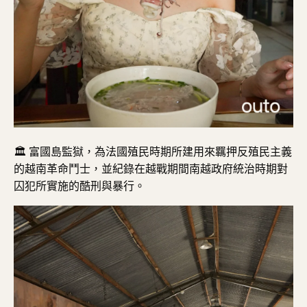
🏛️
富國島監獄，
為法國殖民時期所建用來羈押反殖民主義
的越南革命鬥士，並紀錄在越戰期間南越政府統治時期對
囚犯所實施的酷刑與暴行。