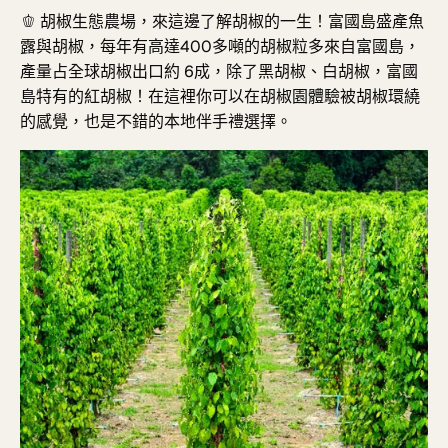
🫑
胡椒生態農場
，
來這邊了解胡椒的一生！富國島盛產魚
露與胡椒，
每年有高達400多噸的胡椒粒多來自富國島，
產量
占全球胡椒出口約 6成，除了黑胡椒、白胡椒，富國
島特有的紅胡椒！在這裡你可以在胡椒園體驗被胡椒環繞
的感覺，也是不錯的本地伴手禮選擇。