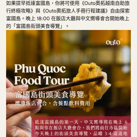
如果提早抵達富國島，
你將可使用
《Outo奧拓越南自助旅
行終極攻略》與
《Outo奧拓旅人手冊行程建議》自由探索
富國島。晚上 18:00 在飯店大廳與中文嚮導會合開始晚上
的「富國島街頭美食導覽」
。