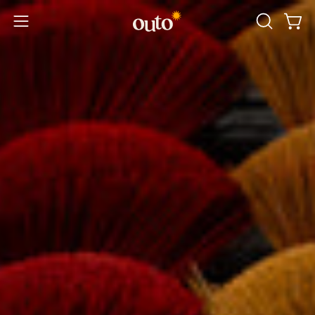
跳
至
內
容