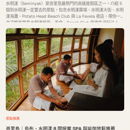
水明漾（Seminyak）是峇里島最熱門的高級度假區之一，介紹 5
個到水明漾一定要去的景點，包含水明漾廣場、水明漾大街、水明
漾海灘、Potato Head Beach Club 與 La Favela 夜店，帶你一
次了解峇里島水明漾逛街、美食、Beach Club 與夜生活玩法！
景點推薦
峇里島｜烏布、水明漾 8 間按摩 SPA 與瑜伽放鬆推薦