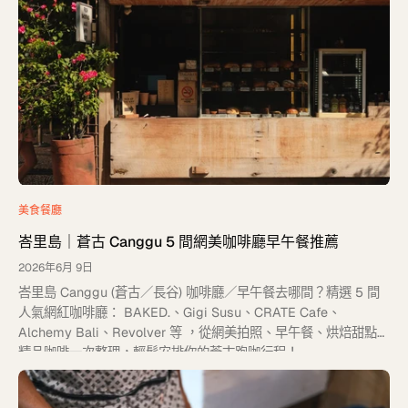
美食餐廳
峇里島｜蒼古 Canggu 5 間網美咖啡廳早午餐推薦
2026年6月 9日
峇里島 Canggu (蒼古／長谷) 咖啡廳／早午餐去哪間？精選 5 間
人氣網紅咖啡廳： BAKED.、Gigi Susu、CRATE Cafe、
Alchemy Bali、Revolver 等 ，從網美拍照、早午餐、烘焙甜點到
精品咖啡一次整理，輕鬆安排你的蒼古跑咖行程！